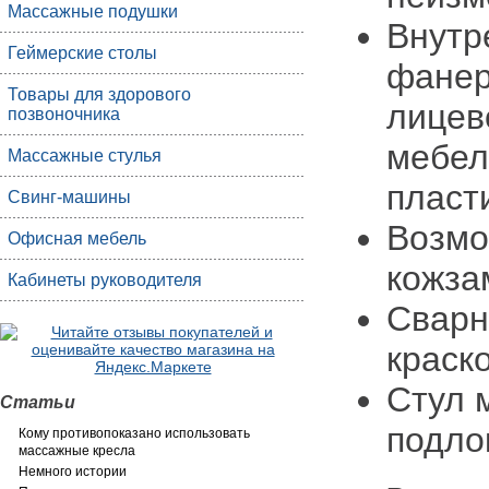
Массажные подушки
Внутр
Геймерские столы
фанер
Товары для здорового
лицев
позвоночника
мебел
Массажные стулья
пласт
Свинг-машины
Возмо
Офисная мебель
кожза
Кабинеты руководителя
Сварн
краск
Стул 
Статьи
подло
Кому противопоказано использовать
массажные кресла
Немного истории