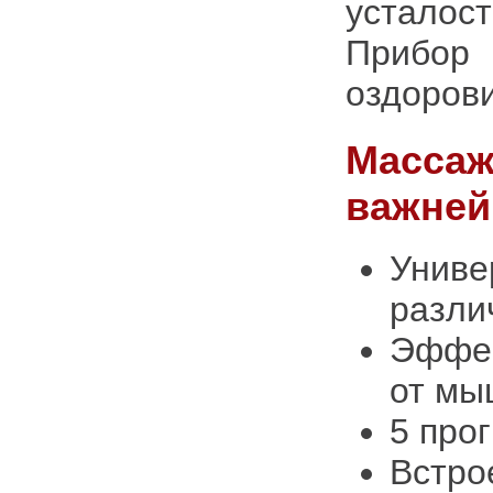
усталост
Прибор
оздоров
Массаж
важней
Униве
разли
Эффек
от мы
5 про
Встро