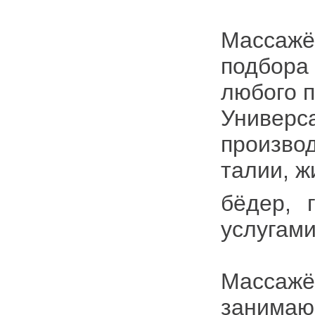
Массажё
подбора
любого п
Универ
произво
талии, ж
бёдер, 
услугам
Масса
занима