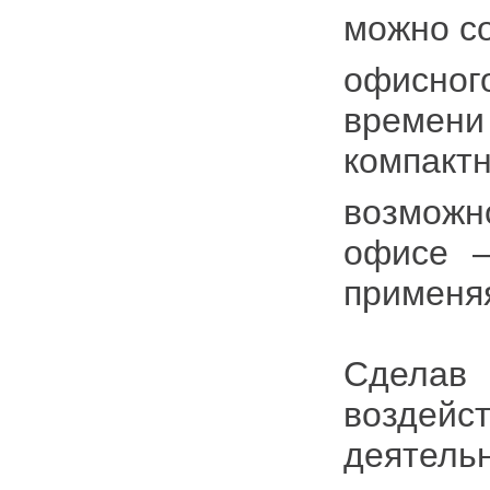
можно со
офисног
времен
компакт
возмож
офисе –
применя
Сделав 
воздейс
деятельн