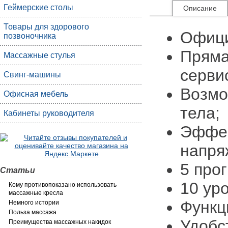
Геймерские столы
Описание
Товары для здорового
Офици
позвоночника
Пряма
Массажные стулья
серви
Свинг-машины
Возмо
Офисная мебель
тела;
Кабинеты руководителя
Эффек
напря
5 про
Статьи
10 ур
Кому противопоказано использовать
массажные кресла
Функц
Немного истории
Польза массажа
Удобс
Преимущества массажных накидок