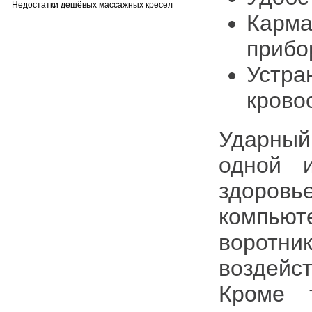
Недостатки дешёвых массажных кресел
Карма
прибо
Устра
крово
Ударный
одной 
здоров
компьют
воротни
воздейс
Кроме 