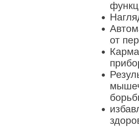
функц
Нагля
Автом
от пе
Карма
прибо
Резул
мышеч
борьб
избав
здоро