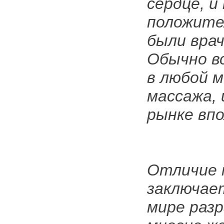
сердце, и
положите
были врач
Обычно в
в любой 
массажа, 
рынке вп
Отличие 
заключае
мире раз