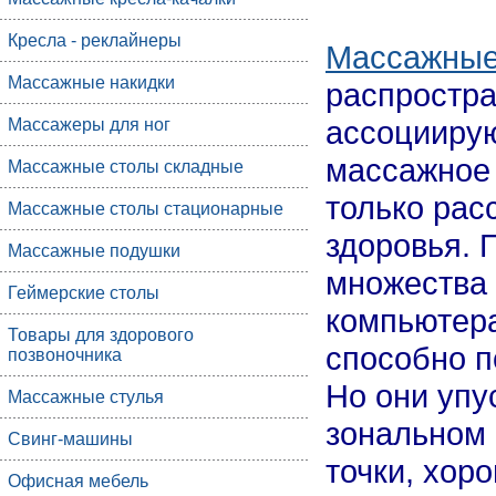
Кресла - реклайнеры
Массажные
Массажные накидки
распростра
ассоциирую
Массажеры для ног
массажное 
Массажные столы складные
только рас
Массажные столы стационарные
здоровья. 
Массажные подушки
множества 
Геймерские столы
компьютера.
Товары для здорового
способно п
позвоночника
Но они упус
Массажные стулья
зональном 
Свинг-машины
точки, хор
Офисная мебель