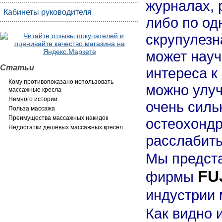
журналах, 
Кабинеты руководителя
либо по од
скрупулезн
может нау
Статьи
интереса к
Кому противопоказано использовать
можно улуч
массажные кресла
Немного истории
очень силь
Польза массажа
Преимущества массажных накидок
остеохондр
Недостатки дешёвых массажных кресел
расслабить
Мы предста
FU
фирмы
индустрии 
Как видно 