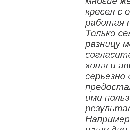
многие ж
кресел с 
работая 
Только се
разницу 
согласит
хотя и а
серьезно
предоста
ими поль
результа
Например
наши дни,