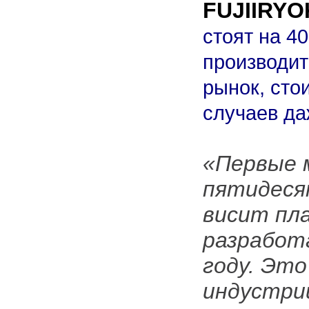
FUJIIRYO
стоят на 4
производит
рынок, сто
случаев да
«Первые м
пятидеся
висит пла
разработ
году. Это
индустрии