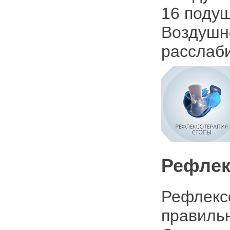
16 подуш
Воздуш
расслаби
Рефлек
Рефлекс
правильн