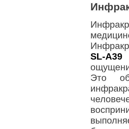
Инфрак
Инфрак
медицин
Инфракр
SL-A3
ощущени
Это об
инфрак
челове
воспри
выполня