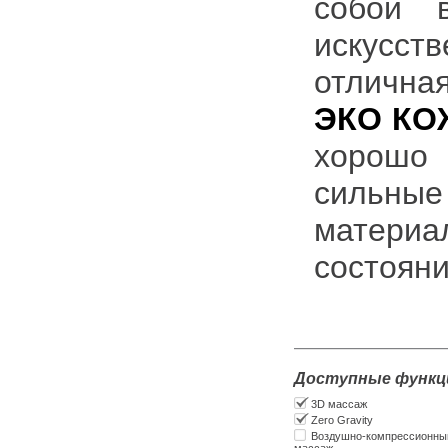
собой 
искусст
отличная
ЭКО КО
хорошо
сильные
матери
состояни
Доступные функц
3D массаж
Zero Gravity
Воздушно-компрессионны
массаж