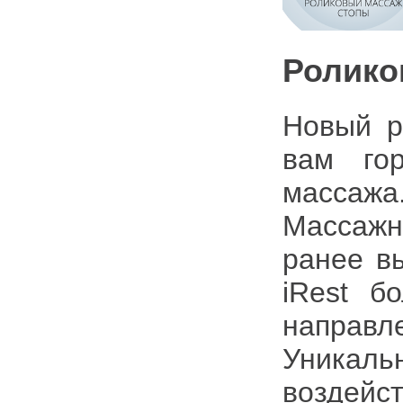
Ролико
Новый р
вам го
массажа
Массажн
ранее в
iRest б
направ
Уникаль
воздейс