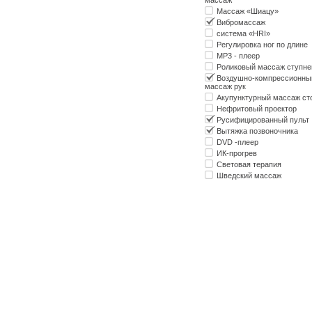
Массаж «Шиацу»
Вибромассаж
система «HRI»
Регулировка ног по длине
МР3 - плеер
Роликовый массаж ступне
Воздушно-компрессионны
массаж рук
Акупунктурный массаж ст
Нефритовый проектор
Русифицированный пульт
Вытяжка позвоночника
DVD -плеер
ИК-прогрев
Световая терапия
Шведский массаж