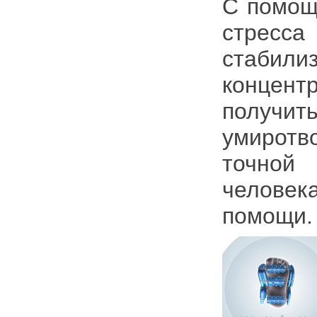
С помощ
стресс
стабили
концент
получит
умиротв
точной 
человек
помощи.