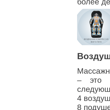
более д
Воздуш
Массажн
– это 
следующ
4 воздуш
8 подуше