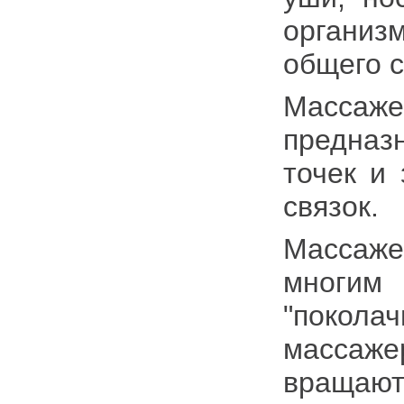
организ
общего с
Массаже
предназ
точек и
связок.
Массаж
многи
"покол
массажер
вращают